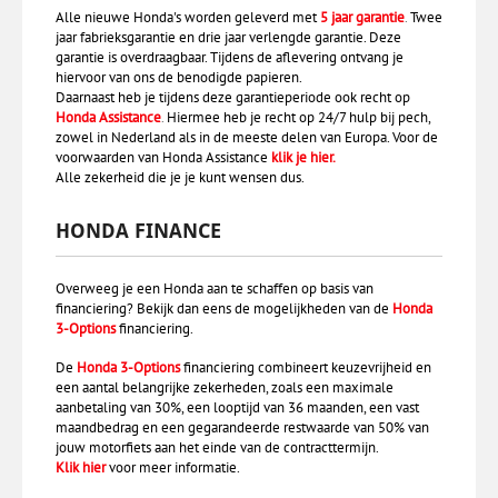
Alle nieuwe Honda's worden geleverd met
5 jaar garantie
.
Twee
jaar fabrieksgarantie en drie jaar verlengde garantie. Deze
garantie is overdraagbaar. Tijdens de aflevering ontvang je
hiervoor van ons de benodigde papieren.
Daarnaast heb je tijdens deze garantieperiode ook recht op
Honda Assistance
.
Hiermee heb je recht op 24/7 hulp bij pech,
zowel in Nederland als in de meeste delen van Europa. Voor de
voorwaarden van Honda Assistance
klik je hier
.
Alle zekerheid die je je kunt wensen dus.
HONDA FINANCE
Overweeg je een Honda aan te schaffen op basis van
financiering? Bekijk dan eens de mogelijkheden van de
Honda
3-Options
financiering.
De
Honda 3-Options
financiering combineert keuzevrijheid en
een aantal belangrijke zekerheden, zoals een maximale
aanbetaling van 30%, een looptijd van 36 maanden, een vast
maandbedrag en een gegarandeerde restwaarde van 50% van
jouw motorfiets aan het einde van de contracttermijn.
Klik hier
voor meer informatie.