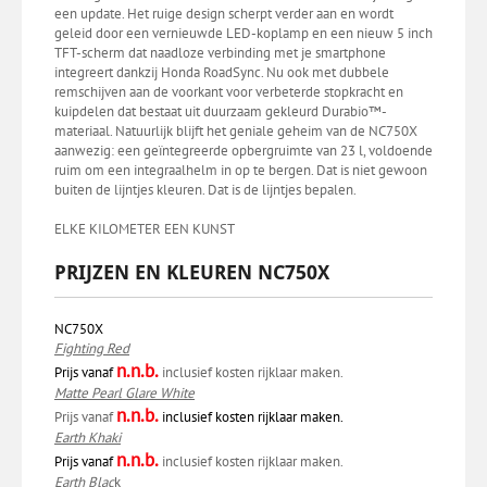
een update. Het ruige design scherpt verder aan en wordt
geleid door een vernieuwde LED-koplamp en een nieuw 5 inch
TFT-scherm dat naadloze verbinding met je smartphone
integreert dankzij Honda RoadSync. Nu ook met dubbele
remschijven aan de voorkant voor verbeterde stopkracht en
kuipdelen dat bestaat uit duurzaam gekleurd Durabio™-
materiaal. Natuurlijk blijft het geniale geheim van de NC750X
aanwezig: een geïntegreerde opbergruimte van 23 l, voldoende
ruim om een integraalhelm in op te bergen. Dat is niet gewoon
buiten de lijntjes kleuren. Dat is de lijntjes bepalen.
ELKE KILOMETER EEN KUNST
PRIJZEN EN KLEUREN NC750X
NC750X
Fighting Red
n.n.b.
Prijs vanaf
inclusief kosten rijklaar maken.
Matte Pearl Glare White
n.n.b.
Prijs vanaf
inclusief kosten rijklaar maken.
Earth Khaki
n.n.b.
Prijs vanaf
inclusief kosten rijklaar maken.
Earth Blac
k