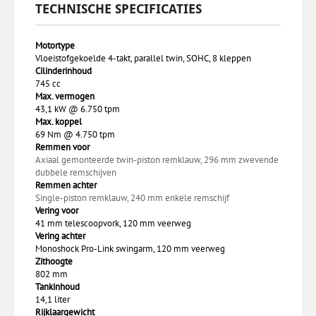
TECHNISCHE SPECIFICATIES
Motortype
Vloeistofgekoelde 4-takt, parallel twin, SOHC, 8 kleppen
Cilinderinhoud
745 cc
Max. vermogen
43,1 kW @ 6.750 tpm
Max. koppel
69 Nm @ 4.750 tpm
Remmen voor
Axiaal gemonteerde twin-piston remklauw, 296 mm zwevende
dubbele remschijven
Remmen achter
Single-piston remklauw, 240 mm enkele remschijf
Vering voor
41 mm telescoopvork, 120 mm veerweg
Vering achter
Monoshock Pro-Link swingarm, 120 mm veerweg
Zithoogte
802 mm
Tankinhoud
14,1 liter
Rijklaargewicht