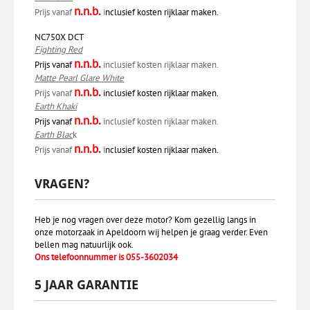
n.n.b.
Prijs vanaf
i
nclusief kosten rijklaar maken.
NC750X DCT
Fighting Red
n.n.b.
Prijs vanaf
inclusief kosten rijklaar maken.
Matte Pearl Glare White
n.n.b.
Prijs vanaf
inclusief kosten rijklaar maken.
Earth Khaki
n.n.b.
Prijs vanaf
inclusief kosten rijklaar maken.
Earth Blac
k
n.n.b.
Prijs vanaf
​​​​​​​​​​​​​​i
nclusief kosten rijklaar maken.
VRAGEN?
Heb je nog vragen over deze motor? Kom gezellig langs in
onze motorzaak in Apeldoorn wij helpen je graag verder. Even
bellen mag natuurlijk ook.
Ons telefoonnummer is 055-3602034
5 JAAR GARANTIE