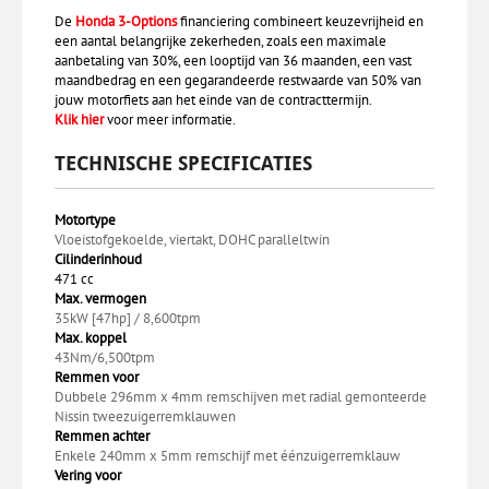
De
Honda 3-Options
financiering combineert keuzevrijheid en
een aantal belangrijke zekerheden, zoals een maximale
aanbetaling van 30%, een looptijd van 36 maanden, een vast
maandbedrag en een gegarandeerde restwaarde van 50% van
jouw motorfiets aan het einde van de contracttermijn.
Klik hier
voor meer informatie.
TECHNISCHE SPECIFICATIES
Motortype
Vloeistofgekoelde, viertakt, DOHC paralleltwin
Cilinderinhoud
471 cc
Max. vermogen
35kW [47hp] / 8,600tpm
Max. koppel
43Nm/6,500tpm
Remmen voor
Dubbele 296mm x 4mm remschijven met radial gemonteerde
Nissin tweezuigerremklauwen
Remmen achter
Enkele 240mm x 5mm remschijf met éénzuigerremklauw
Vering voor