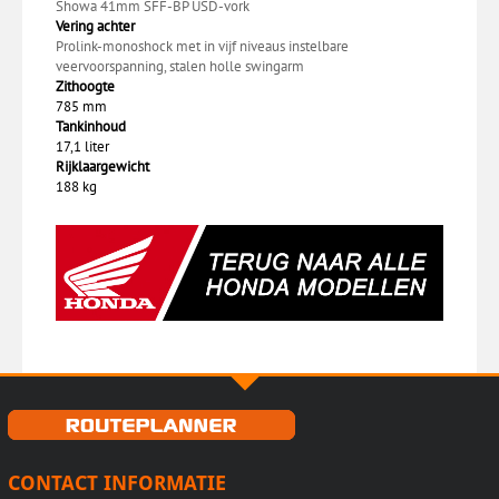
Showa 41mm SFF-BP USD-vork
Vering achter
Prolink-monoshock met in vijf niveaus instelbare
veervoorspanning, stalen holle swingarm
Zithoogte
785 mm
Tankinhoud
17,1 liter
Rijklaargewicht
188 kg
CONTACT INFORMATIE