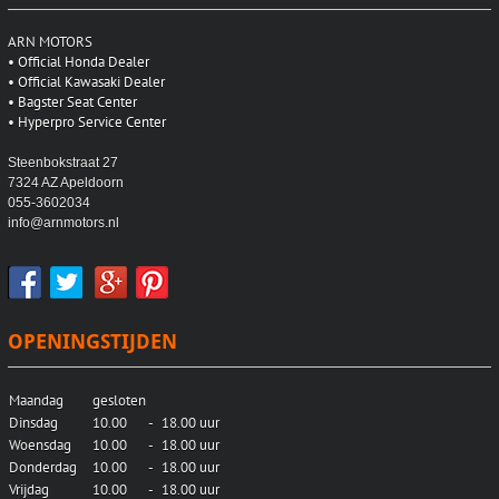
ARN MOTORS
•
Official Honda Dealer
•
Official Kawasaki Dealer
•
Bagster Seat Center
•
Hyperpro Service Center
Steenbokstraat 27
7324 AZ Apeldoorn
055-3602034
info@arnmotors.nl
OPENINGSTIJDEN
Maandag
gesloten
Dinsdag
10.00
-
18.00 uur
Woensdag
10.00
-
18.00 uur
Donderdag
10.00
-
18.00 uur
Vrijdag
10.00
-
18.00 uur