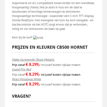
responsieve en A2-compatibele tweecilinder en een wendbaar,
hoogwaardig chassis, heb je alles in huis om de stad te
doorkruisen of bochtige binnenwegen te domineren.
Hoogwaardige technologie - waaronder een 5 inch TFT-display,
Honda RoadSync met weergave van turn-by-turn navigatie - en
tractiecontrole via het HSTC zorgt ervoor dat je verbonden,
veilig en vol vertrouwen de baan op gaat.
Kom bij de korf!
PRIJZEN EN KLEUREN CB500 HORNET
Matte Gunpowder Black Metallic
€ 8.299,-
Prijs vanaf
inclusief kosten rijklaar maken.
Grand Prix Red
€ 8.299,-
Prijs vanaf
inclusief kosten rijklaar maken.
Pearl Himalayas White
€ 8.299,-
Prijs vanaf
inclusief kosten rijklaar maken.
VRAGEN?