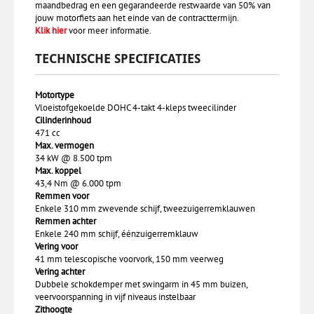
maandbedrag en een gegarandeerde restwaarde van 50% van
jouw motorfiets aan het einde van de contracttermijn.
Klik hier
voor meer informatie.
TECHNISCHE SPECIFICATIES
Motortype
Vloeistofgekoelde DOHC 4-takt 4-kleps tweecilinder
Cilinderinhoud
471 cc
Max. vermogen
34 kW @ 8.500 tpm
Max. koppel
43,4 Nm @ 6.000 tpm
Remmen voor
Enkele 310 mm zwevende schijf, tweezuigerremklauwen
Remmen achter
Enkele 240 mm schijf, éénzuigerremklauw
Vering voor
41 mm telescopische voorvork, 150 mm veerweg
Vering achter
Dubbele schokdemper met swingarm in 45 mm buizen,
veervoorspanning in vijf niveaus instelbaar
Zithoogte