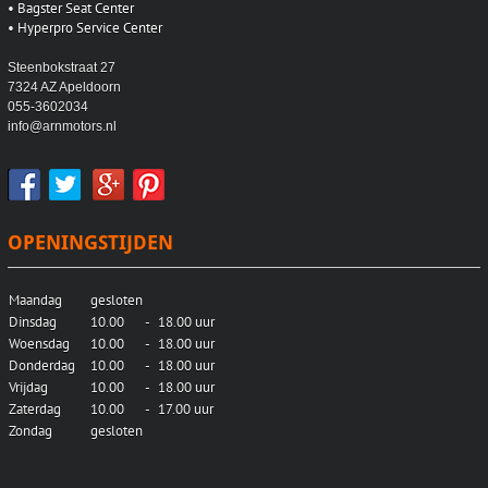
•
Bagster Seat Center
•
Hyperpro Service Center
Steenbokstraat 27
7324 AZ Apeldoorn
055-3602034
info@arnmotors.nl
OPENINGSTIJDEN
Maandag
gesloten
Dinsdag
10.00
-
18.00 uur
Woensdag
10.00
-
18.00 uur
Donderdag
10.00
-
18.00 uur
Vrijdag
10.00
-
18.00 uur
Zaterdag
10.00
-
17.00 uur
Zondag
gesloten