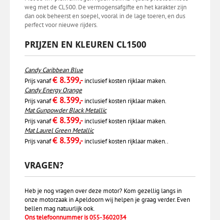
weg met de CL500. De vermogensafgifte en het karakter zijn
dan ook beheerst en soepel, vooral in de lage toeren, en dus
perfect voor nieuwe rijders.
PRIJZEN EN KLEUREN CL1500
Candy Caribbean Blue
€ 8.399,-
Prijs vanaf
inclusief kosten rijklaar maken.
Candy Energy Orange
€ 8.399,-
Prijs vanaf
inclusief kosten rijklaar maken.
Mat Gunpowder Black Metallic
€ 8.399,-
Prijs vanaf
inclusief kosten rijklaar maken.
Mat Laurel Green Metallic
€ 8.399,-
Prijs vanaf
inclusief kosten rijklaar maken..
VRAGEN?
Heb je nog vragen over deze motor? Kom gezellig langs in
onze motorzaak in Apeldoorn wij helpen je graag verder. Even
bellen mag natuurlijk ook.
Ons telefoonnummer is 055-3602034