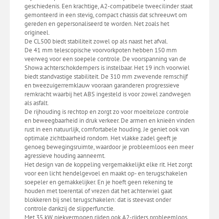
geschiedenis. Een krachtige, A2-compatibele tweecilinder staat
gemonteerd in een stevig, compact chassis dat schreeuwt om
gereden en gepersonaliseerd te worden. Net zoals het
origineel.
De CL500 biedt stabiliteit zowel op als naast het afval.
De 41 mm telescopische voorvorkpoten hebben 150 mm
veerweg voor een soepele controle. De voorspanning van de
Showa achterschokdempers is instelbaar. Het 19 inch voorwiel
biedt standvastige stabiliteit. De 310 mm zwevende remschijf
en tweezuigerremklauw vooraan garanderen progressieve
remkracht waarbij het ABS ingesteld is voor zowel zandwegen
als asfalt.
De rijhouding is rechtop en zorgt zo voor moeiteloze controle
en beweegbaarheid in druk verkeer. De armen en knieën vinden
rust in een natuurlijk, comfortabele houding. Je geniet ook van
optimale zichtbaarheid rondom. Het vlakke zadel geeft je
genoeg bewegingsruimte, waardoor je probleemloos een meer
agressieve houding aanneemt.
Het design van de koppeling vergemakkelijkt elke rit. Het zorgt
voor een licht hendelgevoel en maakt op- en terugschakelen
soepeler en gemakkelijker. En je hoeft geen rekening te
houden met toerental of vrezen dat het achterwiel gaat
blokkeren bij snel terugschakelen: dat is steevast onder
controle dankzij de slipperfunctie.
Met 35 kW piekvermogen rijden ook A2-rijders probleemloos