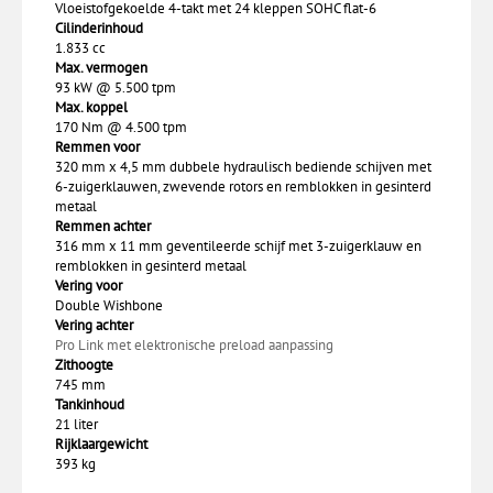
Vloeistofgekoelde 4-takt met 24 kleppen SOHC flat-6
Cilinderinhoud
1.833 cc
Max. vermogen
93 kW @ 5.500 tpm
Max. koppel
170 Nm @ 4.500 tpm
Remmen voor
320 mm x 4,5 mm dubbele hydraulisch bediende schijven met
6-zuigerklauwen, zwevende rotors en remblokken in gesinterd
metaal
Remmen achter
316 mm x 11 mm geventileerde schijf met 3-zuigerklauw en
remblokken in gesinterd metaal
Vering voor
Double Wishbone
Vering achter
Pro Link met elektronische preload aanpassing
Zithoogte
745 mm
Tankinhoud
21 liter
Rijklaargewicht
393 kg