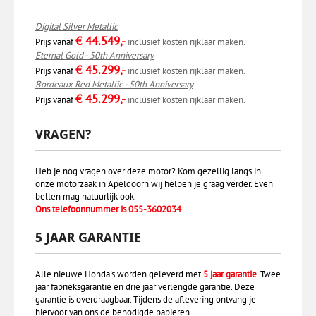
Digital Silver Metallic
€ 44.549,-
Prijs vanaf
inclusief kosten rijklaar maken.
Eternal Gold - 50th Anniversary
€ 45.299,-
Prijs vanaf
inclusief kosten rijklaar maken.
Bordeaux Red Metallic - 50th Anniversary
€ 45.299,-
Prijs vanaf
inclusief kosten rijklaar maken.
VRAGEN?
Heb je nog vragen over deze motor? Kom gezellig langs in
onze motorzaak in Apeldoorn wij helpen je graag verder. Even
bellen mag natuurlijk ook.
Ons telefoonnummer is 055-3602034
5 JAAR GARANTIE
Alle nieuwe Honda's worden geleverd met
5 jaar garantie
.
Twee
jaar fabrieksgarantie en drie jaar verlengde garantie. Deze
garantie is overdraagbaar. Tijdens de aflevering ontvang je
hiervoor van ons de benodigde papieren.